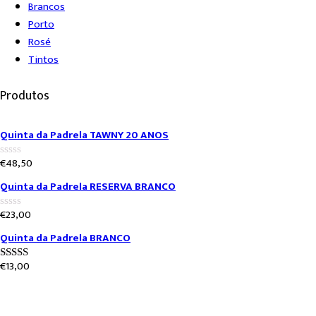
Brancos
Porto
Rosé
Tintos
Produtos
Quinta da Padrela TAWNY 20 ANOS
€
48,50
0
out
Quinta da Padrela RESERVA BRANCO
of
5
€
23,00
0
out
Quinta da Padrela BRANCO
of
5
€
13,00
5.00
out of 5