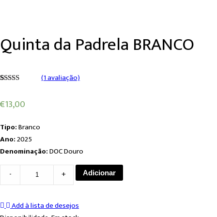
Quinta da Padrela BRANCO
(
1
avaliação)
5.00
5
1
sem
based on
€
13,00
customer
rating
Tipo:
Branco
Ano:
2025
Denominação:
DOC Douro
Quinta
-
+
Adicionar
da
Padrela
Add à lista de desejos
BRANCO