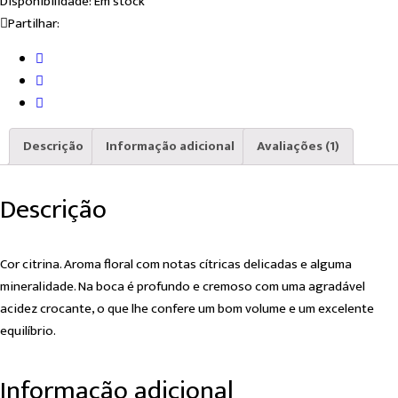
Disponibilidade:
Em stock
quantity
Partilhar:
Descrição
Informação adicional
Avaliações (1)
Descrição
Cor citrina. Aroma floral com notas cítricas delicadas e alguma
mineralidade. Na boca é profundo e cremoso com uma agradável
acidez crocante, o que lhe confere um bom volume e um excelente
equilíbrio.
Informação adicional